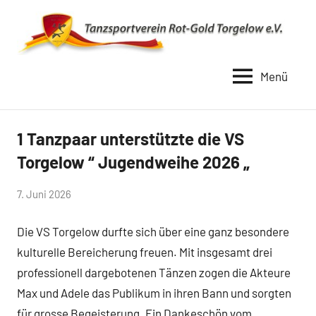
Zum
Inhalt
springen
Menü
TSV
Rot
Gold
1 Tanzpaar unterstützte die VS
Uncategorized
Torgelow
Torgelow “ Jugendweihe 2026 „
1990
von
7. Juni 2026
Simone
Die VS Torgelow durfte sich über eine ganz besondere
Schwarz-
Stollhoff
kulturelle Bereicherung freuen. Mit insgesamt drei
professionell dargebotenen Tänzen zogen die Akteure
Max und Adele das Publikum in ihren Bann und sorgten
für grosse Begeisterung. Ein Dankeschön vom