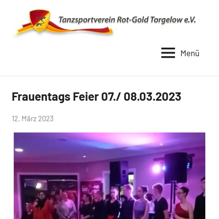
Zum
Inhalt
springen
Menü
TSV
Rot
Gold
Frauentags Feier 07./ 08.03.2023
Uncategorized
Torgelow
von
12. März 2023
1990
Simone
Schwarz-
Stollhoff