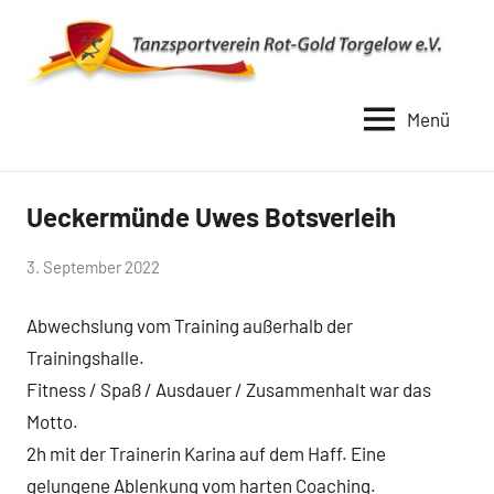
Zum
Inhalt
springen
Menü
TSV
Rot
Gold
Ueckermünde Uwes Botsverleih
Uncategorized
Torgelow
von
3. September 2022
1990
baggi789
Abwechslung vom Training außerhalb der
Trainingshalle.
Fitness / Spaß / Ausdauer / Zusammenhalt war das
Motto.
2h mit der Trainerin Karina auf dem Haff. Eine
gelungene Ablenkung vom harten Coaching.