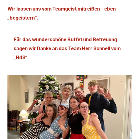
Wir lassen uns vom Teamgeist mitreißen – eben
„begeistern“.
Für das wunderschöne Buffet und Betreuung
sagen wir Danke an das Team Herr Schnell vom
„HdS“.