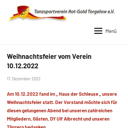
Zum
Inhalt
springen
Menü
TSV
Rot
Gold
Weihnachtsfeier vom Verein
Uncategorized
Torgelow
10.12.2022
1990
von
17. Dezember 2022
Simone
Am 10.12.2022 fand im „ Haus der Schleuse „ unsere
Schwarz-
Stollhoff
Weihnachtsfeier statt. Der Vorstand möchte sich für
diesen gelungenen Abend bei unseren zahlreichen
Mitgliedern, Gästen, DY Ulf Albrecht und unseren
Tänzern bedanken.