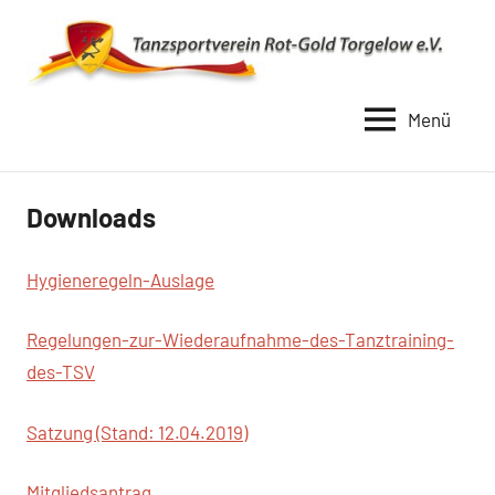
Zum
Inhalt
springen
Menü
TSV
Rot
Gold
Downloads
Torgelow
1990
Hygieneregeln-Auslage
Regelungen-zur-Wiederaufnahme-des-Tanztraining-
des-TSV
Satzung (Stand: 12.04.2019)
Mitgliedsantrag