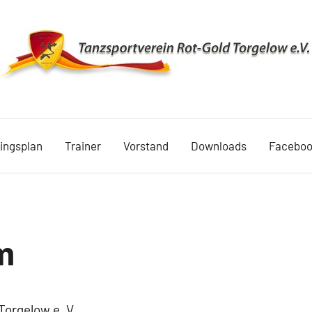
TSV
Rot
ningsplan
Trainer
Vorstand
Downloads
Facebo
Gold
Torgelow
1990
m
Torgelow e. V.