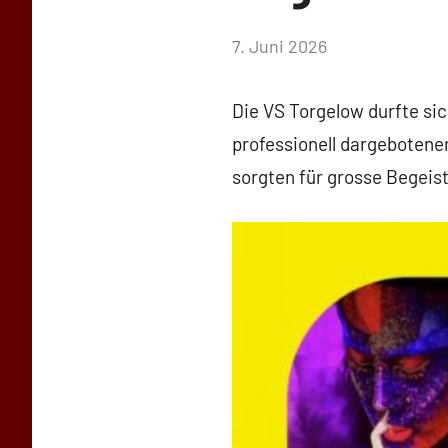
von
7. Juni 2026
Simone
Schwarz-
Die VS Torgelow durfte sic
Stollhoff
professionell dargebotene
sorgten für grosse Begei