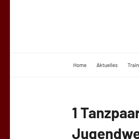
Zum
Inhalt
springen
Home
Aktuelles
Trai
Uncategorized
1 Tanzpaar
Jugendwei