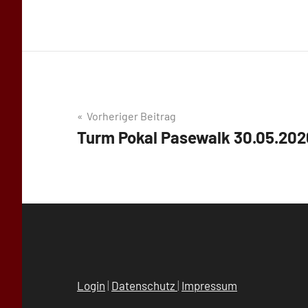
Beitragsnavigation
Vorheriger Beitrag
Turm Pokal Pasewalk 30.05.202
Login
|
Datenschutz
|
Impressum