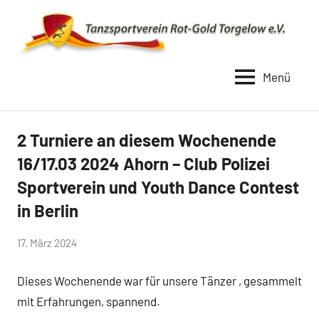
Zum
Inhalt
springen
Menü
TSV
Rot
Gold
2 Turniere an diesem Wochenende
Uncategorized
Torgelow
16/17.03 2024 Ahorn – Club Polizei
1990
Sportverein und Youth Dance Contest
in Berlin
von
17. März 2024
Simone
Dieses Wochenende war für unsere Tänzer , gesammelt
Schwarz-
Stollhoff
mit Erfahrungen, spannend.