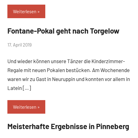
Weiterlesen
Fontane-Pokal geht nach Torgelow
Uncategorized
von
17. April 2019
Keine
baggi789
Kommentare
Und wieder können unsere Tänzer die Kinderzimmer-
Regale mit neuen Pokalen bestücken. Am Wochenende
waren wir zu Gast in Neuruppin und konnten vor allem in
Latein […]
Weiterlesen
Meisterhafte Ergebnisse in Pinneberg
Uncategorized