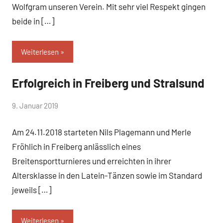
Wolfgram unseren Verein. Mit sehr viel Respekt gingen
beide in […]
Weiterlesen
Erfolgreich in Freiberg und Stralsund
Uncategorized
von
9. Januar 2019
Keine
baggi789
Kommentare
Am 24.11.2018 starteten Nils Plagemann und Merle
Fröhlich in Freiberg anlässlich eines
Breitensportturnieres und erreichten in ihrer
Altersklasse in den Latein-Tänzen sowie im Standard
jeweils […]
Weiterlesen