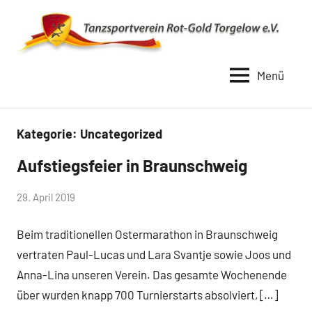
Zum
Inhalt
springen
Menü
TSV
Rot
Gold
Kategorie:
Uncategorized
Torgelow
Aufstiegsfeier in Braunschweig
Uncategorized
1990
von
29. April 2019
Keine
baggi789
Kommentare
Beim traditionellen Ostermarathon in Braunschweig
vertraten Paul-Lucas und Lara Svantje sowie Joos und
Anna-Lina unseren Verein. Das gesamte Wochenende
über wurden knapp 700 Turnierstarts absolviert, […]