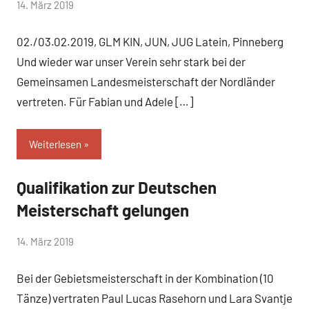
von
14. März 2019
Keine
baggi789
Kommentare
02./03.02.2019, GLM KIN, JUN, JUG Latein, Pinneberg
Und wieder war unser Verein sehr stark bei der
Gemeinsamen Landesmeisterschaft der Nordländer
vertreten. Für Fabian und Adele […]
Weiterlesen
Qualifikation zur Deutschen
Uncategorized
Meisterschaft gelungen
von
14. März 2019
Keine
baggi789
Kommentare
Bei der Gebietsmeisterschaft in der Kombination (10
Tänze) vertraten Paul Lucas Rasehorn und Lara Svantje