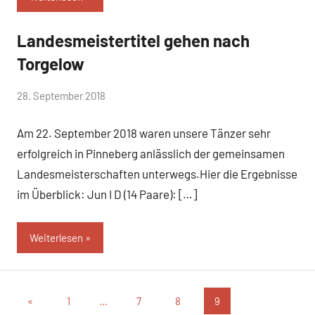
Landesmeistertitel gehen nach
Uncategorized
Torgelow
von
28. September 2018
Keine
baggi789
Kommentare
Am 22. September 2018 waren unsere Tänzer sehr
erfolgreich in Pinneberg anlässlich der gemeinsamen
Landesmeisterschaften unterwegs.Hier die Ergebnisse
im Überblick: Jun I D (14 Paare): […]
Weiterlesen
Beitragsnavigation
Vorherige
«
1
…
7
8
9