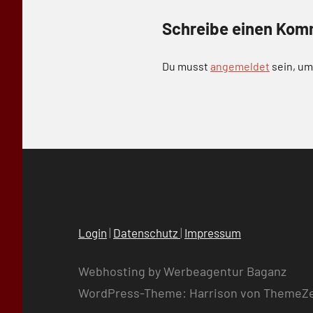
Schreibe einen Kom
Du musst
angemeldet
sein, u
Login
|
Datenschutz
|
Impressum
Webhosting by Werbeagentur Baganz
WordPress-Theme: Harrison von ThemeZ