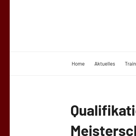
Zum
Inhalt
springen
Home
Aktuelles
Trai
Uncategorized
Qualifikat
Meistersc