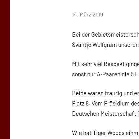
von
14. März 2019
Keine
baggi789
Kommentare
Bei der Gebietsmeistersch
Svantje Wolfgram unseren 
Mit sehr viel Respekt ging
sonst nur A‑Paaren die 5 L
Beide waren traurig und en
Platz 8. Vom Präsidium de
Deutschen Meisterschaft im
Wie hat Tiger Woods einma