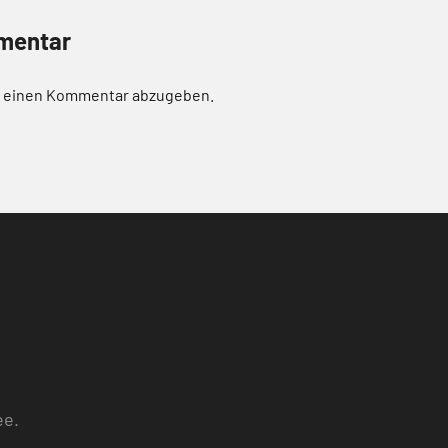
mentar
m einen Kommentar abzugeben.
ee.