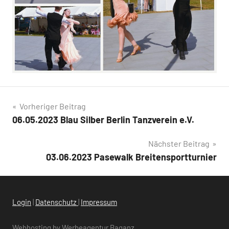
Beitragsnavigation
Vorheriger Beitrag
06.05.2023 Blau Silber Berlin Tanzverein e.V.
Nächster Beitrag
03.06.2023 Pasewalk Breitensportturnier
Login
|
Datenschutz
|
Impressum
Webhosting by Werbeagentur Baganz