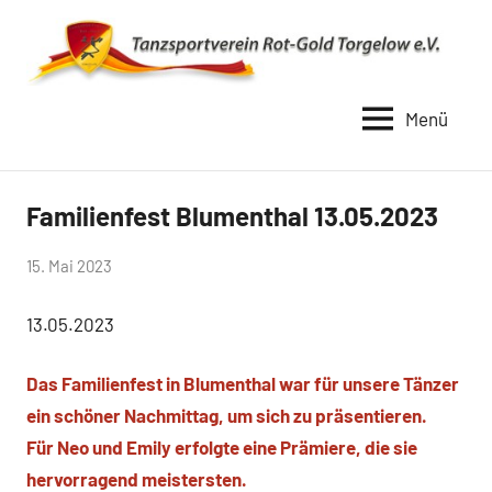
Zum
Inhalt
springen
Menü
TSV
Rot
Gold
Familienfest Blumenthal 13.05.2023
Uncategorized
Torgelow
von
15. Mai 2023
1990
Simone
13.05.2023
Schwarz-
Stollhoff
Das Familienfest in Blumenthal war für unsere Tänzer
ein schöner Nachmittag, um sich zu präsentieren.
Für Neo und Emily erfolgte eine Prämiere, die sie
hervorragend meistersten.