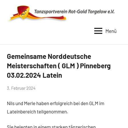
Zum
Inhalt
springen
Menü
TSV
Rot
Gold
Gemeinsame Norddeutsche
Uncategorized
Torgelow
Meisterschaften ( GLM ) Pinneberg
1990
03.02.2024 Latein
von
3. Februar 2024
Simone
Nils und Merle haben erfolgreich bei den GLM im
Schwarz-
Stollhoff
Lateinbereich teilgenommen.
Sie belegten in einem starken tänzerischen