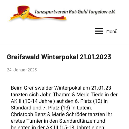
Zum
Inhalt
springen
Menü
TSV
Rot
Gold
Greifswald Winterpokal 21.01.2023
Uncategorized
Torgelow
von
24. Januar 2023
1990
Simone
Schwarz-
Stollhoff