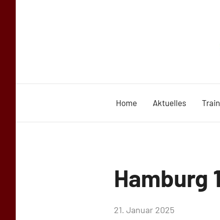
Zum
Inhalt
springen
Home
Aktuelles
Trai
Uncategorized
Hamburg 1
von
21. Januar 2025