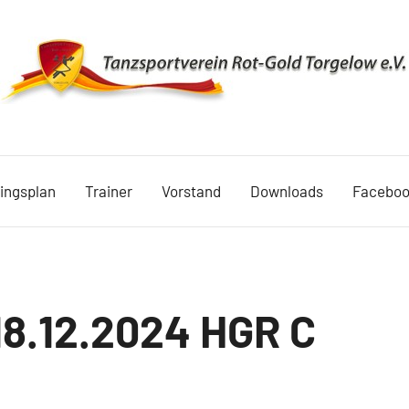
TSV
Rot
ningsplan
Trainer
Vorstand
Downloads
Facebo
Gold
Torgelow
1990
8.12.2024 HGR C