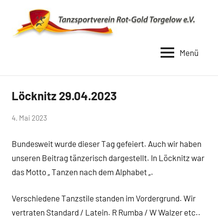
Zum
Inhalt
springen
Menü
TSV
Rot
Gold
Löcknitz 29.04.2023
Uncategorized
Torgelow
von
4. Mai 2023
1990
Simone
Bundesweit wurde dieser Tag gefeiert. Auch wir haben
Schwarz-
Stollhoff
unseren Beitrag tänzerisch dargestellt. In Löcknitz war
das Motto „ Tanzen nach dem Alphabet „.
Verschiedene Tanzstile standen im Vordergrund. Wir
vertraten Standard / Latein. R Rumba / W Walzer etc..