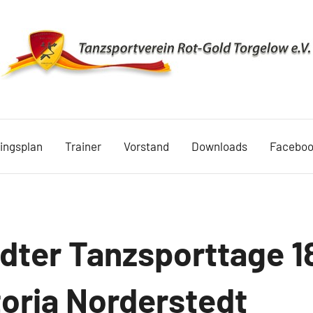
TSV
Rot
ningsplan
Trainer
Vorstand
Downloads
Facebo
Gold
Torgelow
1990
dter Tanzsporttage 1
toria Norderstedt