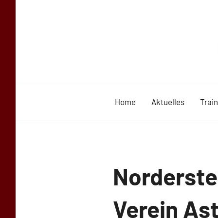
Zum
Inhalt
springen
Home
Aktuelles
Trai
Uncategorized
Norderste
Verein As