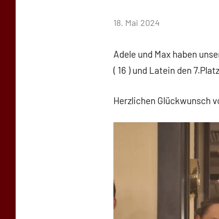
von
18. Mai 2024
Simone
Schwarz-
Adele und Max haben unsere
Stollhoff
( 16 ) und Latein den 7.Pla
Herzlichen Glückwunsch v