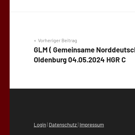
Beitragsnavigation
Vorheriger Beitrag
GLM ( Gemeinsame Norddeutsche
Oldenburg 04.05.2024 HGR C
Login
|
Datenschutz
|
Impressum