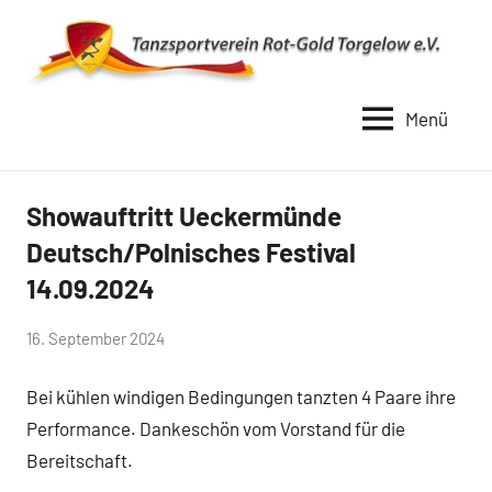
Zum
Inhalt
springen
Menü
TSV
Rot
Gold
Showauftritt Ueckermünde
Uncategorized
Torgelow
Deutsch/Polnisches Festival
1990
14.09.2024
von
16. September 2024
Simone
Bei kühlen windigen Bedingungen tanzten 4 Paare ihre
Schwarz-
Stollhoff
Performance. Dankeschön vom Vorstand für die
Bereitschaft.