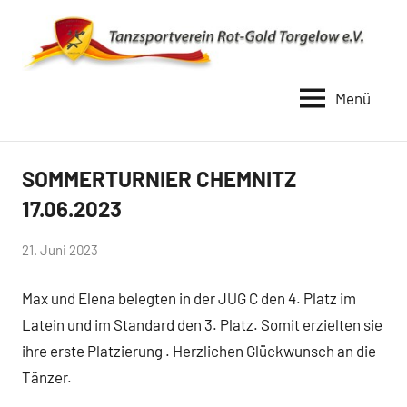
Zum
Inhalt
springen
Menü
TSV
Rot
Gold
SOMMERTURNIER CHEMNITZ
Uncategorized
Torgelow
17.06.2023
1990
von
21. Juni 2023
Simone
Max und Elena belegten in der JUG C den 4. Platz im
Schwarz-
Stollhoff
Latein und im Standard den 3. Platz. Somit erzielten sie
ihre erste Platzierung . Herzlichen Glückwunsch an die
Tänzer.