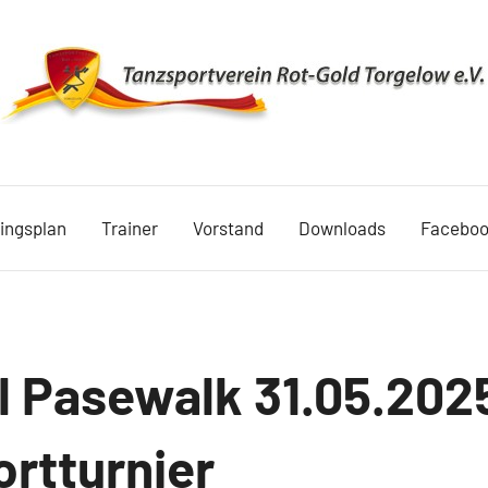
TSV
Rot
ningsplan
Trainer
Vorstand
Downloads
Facebo
Gold
Torgelow
1990
 Pasewalk 31.05.202
ortturnier