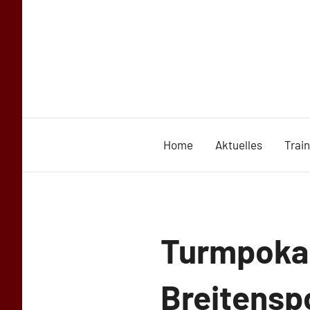
Zum
Inhalt
springen
Home
Aktuelles
Trai
Uncategorized
Turmpokal
Breitensp