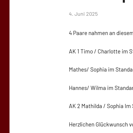
von
4. Juni 2025
Simone
Schwarz-
4 Paare nahmen an diesem 
Stollhoff
AK 1 Timo / Charlotte im Sta
Mathes/ Sophia im Standard 
Hannes/ Wilma im Standard d
AK 2 Mathilda / Sophia Im S
Herzlichen Glückwunsch v