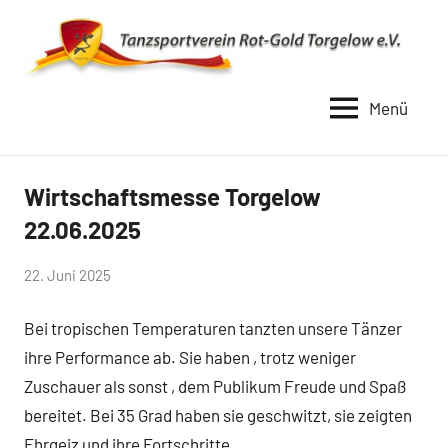
Zum
Inhalt
springen
Menü
TSV
Rot
Gold
Wirtschaftsmesse Torgelow
Uncategorized
Torgelow
22.06.2025
1990
von
22. Juni 2025
Simone
Bei tropischen Temperaturen tanzten unsere Tänzer
Schwarz-
Stollhoff
ihre Performance ab. Sie haben , trotz weniger
Zuschauer als sonst , dem Publikum Freude und Spaß
bereitet. Bei 35 Grad haben sie geschwitzt, sie zeigten
Ehrgeiz und ihre Fortschritte.