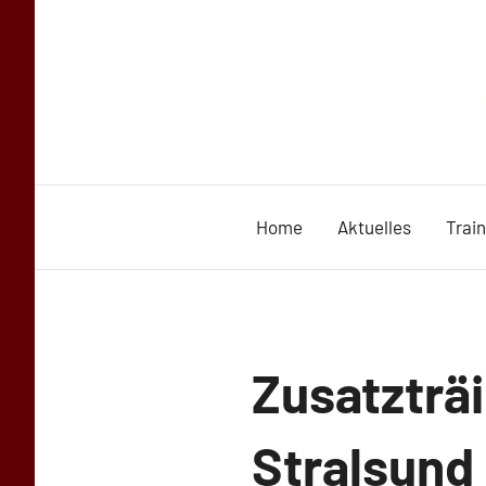
Zum
Inhalt
springen
Home
Aktuelles
Trai
Uncategorized
Zusatzträi
Stralsund 