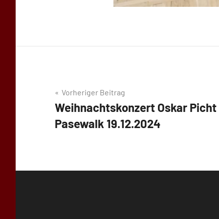
Beitragsnavigation
Vorheriger Beitrag
Weihnachtskonzert Oskar Pich
Pasewalk 19.12.2024