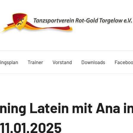
TSV
Rot
ningsplan
Trainer
Vorstand
Downloads
Facebo
Gold
Torgelow
1990
ning Latein mit Ana i
11.01.2025