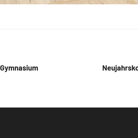
t Gymnasium
Neujahrsko