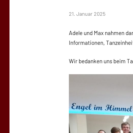
von
21. Januar 2025
Simone
Schwarz-
Adele und Max nahmen dankb
Stollhoff
Informationen, Tanzeinheit
Wir bedanken uns beim Tan