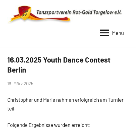
Zum
Inhalt
springen
Menü
TSV
Rot
Gold
16.03.2025 Youth Dance Contest
Uncategorized
Torgelow
Berlin
1990
von
19. März 2025
Simone
Christopher und Marie nahmen erfolgreich am Turnier
Schwarz-
Stollhoff
teil.
Folgende Ergebnisse wurden erreicht: