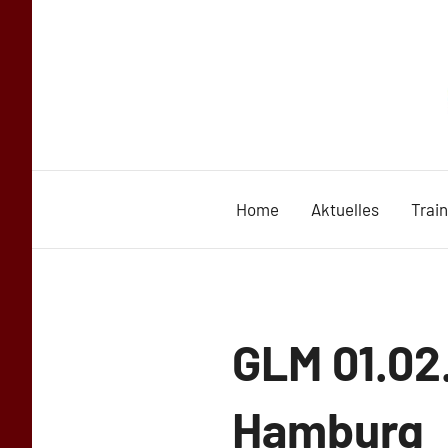
Zum
Inhalt
springen
Home
Aktuelles
Trai
Uncategorized
GLM 01.02
Hamburg