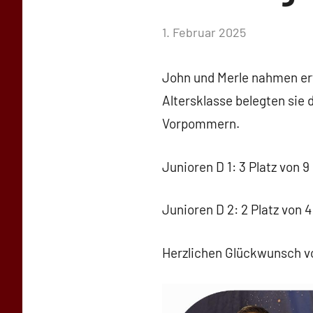
von
1. Februar 2025
Simone
Schwarz-
John und Merle nahmen erf
Stollhoff
Altersklasse belegten sie
Vorpommern.
Junioren D 1: 3 Platz von 
Junioren D 2: 2 Platz von
Herzlichen Glückwunsch v