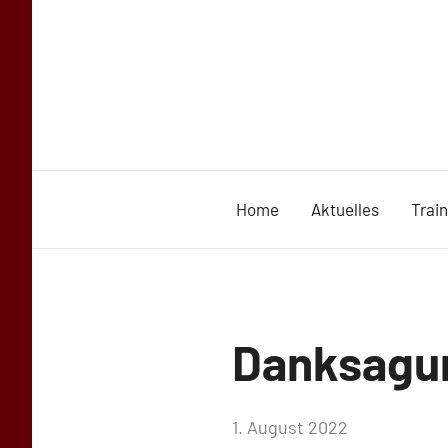
Zum
Inhalt
springen
Home
Aktuelles
Trai
Uncategorized
Danksagu
von
1. August 2022