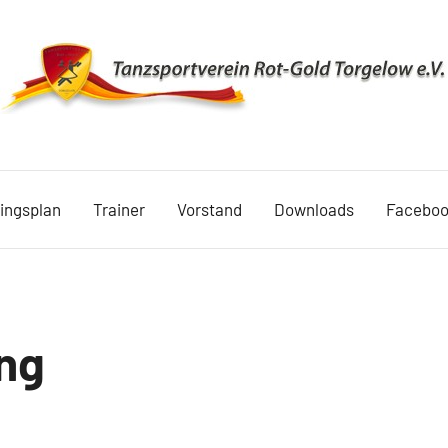
TSV
Rot
ningsplan
Trainer
Vorstand
Downloads
Facebo
Gold
Torgelow
1990
ng