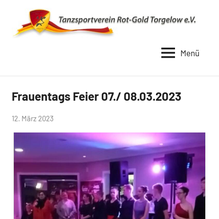
Zum
Inhalt
springen
Menü
TSV
Rot
Gold
Frauentags Feier 07./ 08.03.2023
Uncategorized
Torgelow
von
12. März 2023
1990
Simone
Schwarz-
Stollhoff