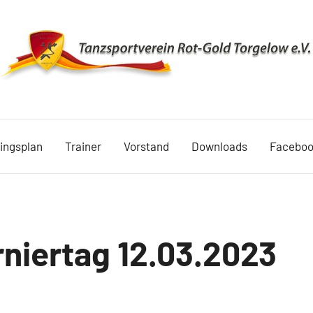
TSV
Rot
ningsplan
Trainer
Vorstand
Downloads
Facebo
Gold
Torgelow
1990
niertag 12.03.2023