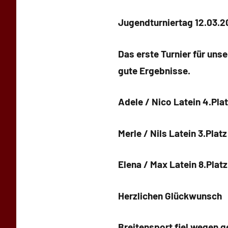
Simone
Schwarz-
Jugendturniertag 12.03.2
Stollhoff
Das erste Turnier für uns
gute Ergebnisse.
Adele / Nico Latein 4.Plat
Merle / Nils Latein 3.Platz
Elena / Max Latein 8.Platz
Herzlichen Glückwunsch
Breitensport fiel wegen g