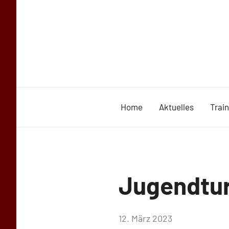
Zum
Inhalt
springen
Home
Aktuelles
Trai
Uncategorized
Jugendtur
von
12. März 2023