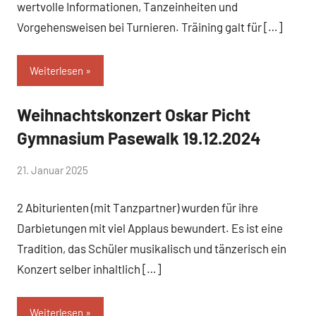
wertvolle Informationen, Tanzeinheiten und
Vorgehensweisen bei Turnieren. Träining galt für […]
Weiterlesen
Weihnachtskonzert Oskar Picht
Uncategorized
Gymnasium Pasewalk 19.12.2024
von
21. Januar 2025
Simone
2 Abiturienten (mit Tanzpartner) wurden für ihre
Schwarz-
Stollhoff
Darbietungen mit viel Applaus bewundert. Es ist eine
Tradition, das Schüler musikalisch und tänzerisch ein
Konzert selber inhaltlich […]
Weiterlesen