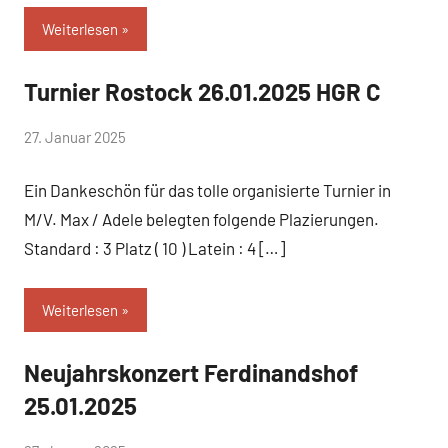
Weiterlesen
Turnier Rostock 26.01.2025 HGR C
Uncategorized
von
27. Januar 2025
Simone
Ein Dankeschön für das tolle organisierte Turnier in
Schwarz-
Stollhoff
M/V. Max / Adele belegten folgende Plazierungen.
Standard : 3 Platz ( 10 ) Latein : 4 […]
Weiterlesen
Neujahrskonzert Ferdinandshof
Uncategorized
25.01.2025