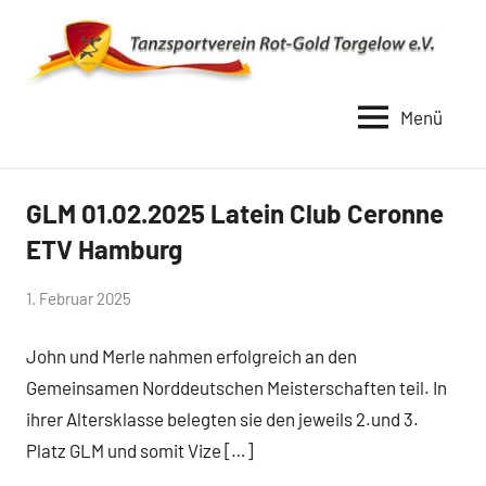
Zum
Inhalt
springen
Menü
TSV
Rot
Gold
GLM 01.02.2025 Latein Club Ceronne
Uncategorized
Torgelow
ETV Hamburg
1990
von
1. Februar 2025
Simone
John und Merle nahmen erfolgreich an den
Schwarz-
Stollhoff
Gemeinsamen Norddeutschen Meisterschaften teil. In
ihrer Altersklasse belegten sie den jeweils 2.und 3.
Platz GLM und somit Vize […]