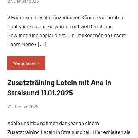
von
27. Januar 2025
Simone
2 Paare konnten ihr tänzerisches Können vor breitem
Schwarz-
Stollhoff
Puplikum zeigen. Sie wurden mit viel Beifall und
Bewunderung applaudiert. Ein Dankeschön an unsere
Paare Merle / […]
Weiterlesen
Zusatzträining Latein mit Ana in
Uncategorized
Stralsund 11.01.2025
von
21. Januar 2025
Simone
Adele und Max nahmen dankbar an einem
Schwarz-
Stollhoff
Zusatzträining Latein in Stralsund teil. Hier erhielten sie