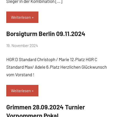
Sieger in der Kombination […]
Weiterlesen
Borsigturm Berlin 09.11.2024
Uncategorized
von
19. November 2024
Simone
HGR D Standard Christoph / Marie 12.Platz HGR C
Schwarz-
Stollhoff
Standard Max/ Adele 6.Platz Herzlichen Glückwunsch
vom Vorstand !
Weiterlesen
Grimmen 28.09.2024 Turnier
Uncategorized
Vorpommern Pokal