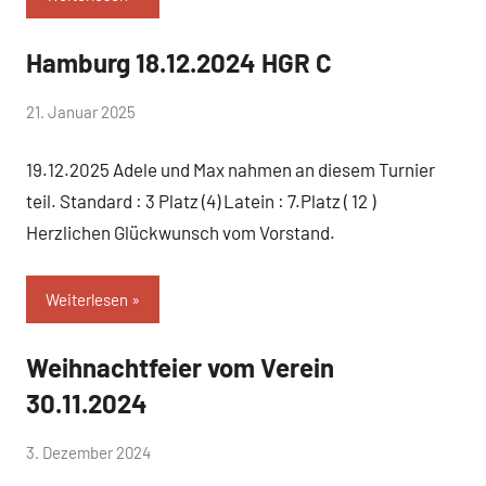
Hamburg 18.12.2024 HGR C
Uncategorized
von
21. Januar 2025
Simone
19.12.2025 Adele und Max nahmen an diesem Turnier
Schwarz-
Stollhoff
teil. Standard : 3 Platz (4) Latein : 7.Platz ( 12 )
Herzlichen Glückwunsch vom Vorstand.
Weiterlesen
Weihnachtfeier vom Verein
Uncategorized
30.11.2024
von
3. Dezember 2024
Simone