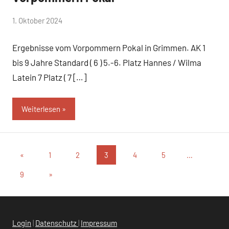
von
1. Oktober 2024
Simone
Ergebnisse vom Vorpommern Pokal in Grimmen. AK 1
Schwarz-
Stollhoff
bis 9 Jahre Standard ( 6 ) 5.-6. Platz Hannes / Wilma
Latein 7 Platz ( 7 […]
Weiterlesen
Beitragsnavigation
Vorherige
«
1
2
3
4
5
…
Beiträge
Nächste
9
»
Beiträge
Login
|
Datenschutz
|
Impressum