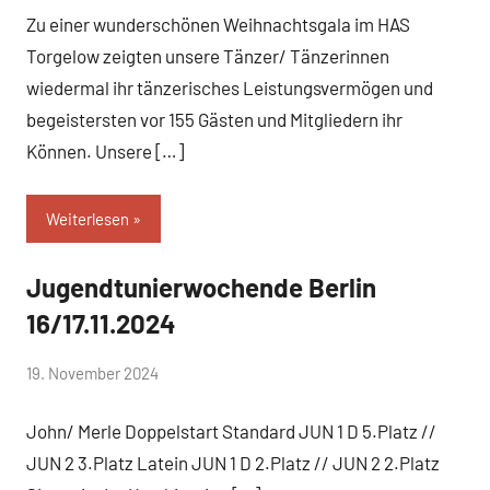
Zu einer wunderschönen Weihnachtsgala im HAS
Schwarz-
Stollhoff
Torgelow zeigten unsere Tänzer/ Tänzerinnen
wiedermal ihr tänzerisches Leistungsvermögen und
begeistersten vor 155 Gästen und Mitgliedern ihr
Können. Unsere […]
Weiterlesen
Jugendtunierwochende Berlin
Uncategorized
16/17.11.2024
von
19. November 2024
Simone
John/ Merle Doppelstart Standard JUN 1 D 5.Platz //
Schwarz-
Stollhoff
JUN 2 3.Platz Latein JUN 1 D 2.Platz // JUN 2 2.Platz